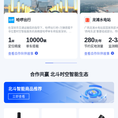
哈啰出行
龙滩水电站
在深圳市交通运输局的指导下，哈啰出行将1万辆搭载千
广西龙滩水电站是国家西部
寻位置时空智能服务的高精度哈啰单车将投放深圳，共
“西电东送”重要组成部分。
享单车定位精度提升至1米，通过“北斗高精度定位及电
测量，一旦出现雨雾天气，
1
10000
280
2-3
子围栏停车技术”有效解决车辆的停放问题。
法完成。同时，每个月工作
M
辆
次/年
坝爬坡60公里，完成24次
定位精度
单车搭载
节约实地测量
监测精
自动化监测设备后，工作人
现观测到龙滩水电站大坝边
查看合作伙伴故事
查看合作伙伴故事
达到毫米级。
合作共赢 北斗时空智能生态
北斗智能商品推荐
立即查看