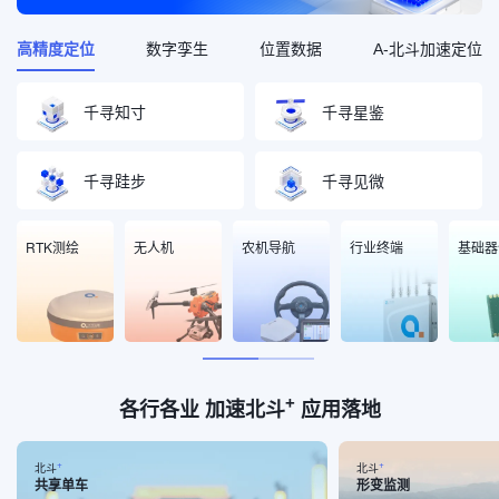
高精度定位
数字孪生
位置数据
A-北斗加速定位
千寻知寸
千寻星鉴
千寻跬步
千寻见微
RTK测绘
无人机
农机导航
行业终端
基础器
+
各行各业 加速北斗
应用落地
+
+
北斗
北斗
共享单车
形变监测