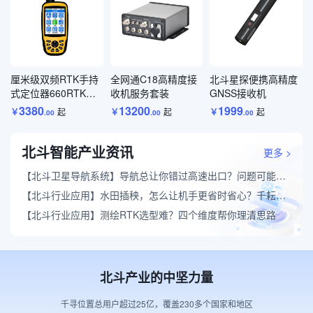
厘米级双频RTK手持
全网通C18高精度接
北斗星探便携高精度
式定位器660RTK服
收机服务套装
GNSS接收机
务套装
3380
13200
1999
￥
起
￥
起
￥
起
.
00
.
00
.
00
北斗智能产业资讯
更多 >
【北斗卫星导航系统】
导航总让你错过高速出口？问题可能出在定位精度上
【北斗行业应用】
水田插秧，怎么让机手更省时省心？千耘QYX农机自动驾驶做到了
【北斗行业应用】
测绘RTK选型难？四个维度帮你理清思路
北斗产业的中坚力量
千寻位置总用户超过25亿，覆盖230多个国家和地区