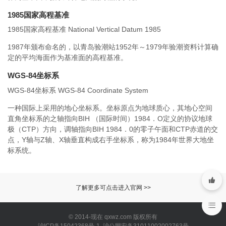
1985国家高程基准
1985国家高程基准 National Vertical Datum 1985
1987年颁布命名的，以青岛验潮站1952年～1979年验潮资料计算确
定的平均海面作为基准面的高程基准。
WGS-84坐标系
WGS-84坐标系 WGS-84 Coordinate System
一种国际上采用的地心坐标系。坐标原点为地球质心，其地心空间
直角坐标系的之轴指向BIH （国际时间）1984．O定义的协议地球
极（CTP）方向，调轴指向BIH 1984．0的零子午面和CTP赤道的交
点，Y轴与Z轴、X轴垂直构成右手坐标系，称为1984年世界大地坐
标系统。
了解更多可点击进入官网 >>
© 2014-现在 qxwz.com 版权所有
沪ICP备15042368号-1 沪公网安备31011002002763号