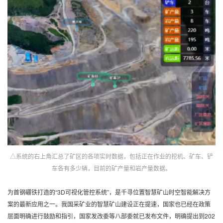
△系统的右上角汇总了矿区的各项实时数据，包括正在作业的挖机、矿车、铲
车各有多少辆，目前的矿产量和岩产量数据。
为首钢硼铁打造的“3D可视化管控系统”，是千寻位置智慧矿山时空智能解决方
案的最新应用之一。我国采矿业的智慧矿山建设正在提速，国家也已经在政策
层面明确进行鼓励和指引，国家发改委等八部委就已发布文件，明确提出到202