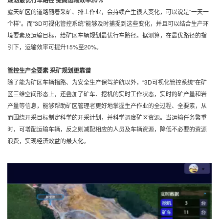
规划最优行车路径 提高运输效率20%
露天矿区的道路随着采矿、排土作业，会持续产生很大变化，可以说是“一天一
个样”。而“3D可视化管控系统”能够及时捕捉到这些变化，并且可以结合生产环
境要素及运输目标，给矿区车辆规划最优行车路径。据测算，在最优路径的指
引下，运输效率可提升15%至20%。
管控生产全要素 采矿规划更靠谱
除了能为矿区车辆指路、为安全生产保驾护航以外，“3D可视化管控系统”在矿
区三维空间形态上，还叠加了矿车、挖机的实时工作状态，实时的矿产量和岩
产量等信息，能够帮助矿区管理者更好地掌握生产作业的全过程、全要素，从
而围绕开采目标制定科学的开采计划，并科学调度矿区资源。当运输任务繁重
时，可增配运输车辆，反之则减配相应的人员及车辆资源，降低不必要的资源
浪费，实现经济效益的最大化。