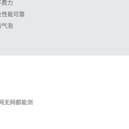
费力

业性能可靠

看气泡
网无网都能测