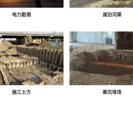
电力勘测
湖泊河渠
施工土方
基坑堆场