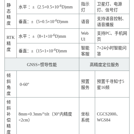
指示
卫星灯、电源
静
-6
水平 ：±（2.5+0.5×10
D)mm
灯
灯、信号灯
态
精
支持语音控制、
-6
垂直：±（5+0.5×10
D)mm
语音
度
语音播报
Web
支持PC、手机网
-6
水平 ：±（8+1×10
D)mm
RTK
Ul
页
精
智能
7×24小时智能问
度
-6
垂直：±（15+1×10
D)mm
客服
答
GNSS
+惯导性能
高精度定位服务
倾
斜
预置
预置千寻知寸5
0-60°
角
服务
星16频
度
倾
斜
补
8mm+0.3mm/°tilt（30°内精度
坐标
CGCS2000、
偿
<2cm）
系统
WGS84
精
度