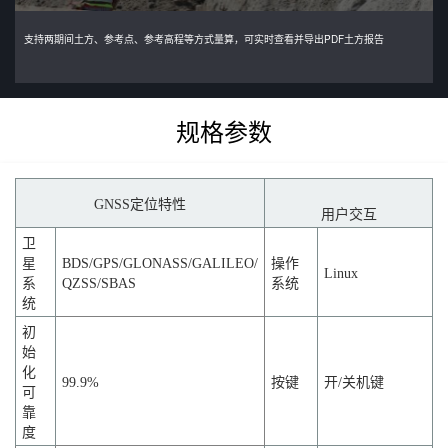
支持两期间土方、参考点、参考高程等方式量算，可实时查看并导出PDF土方报告
规格参数
GNSS定位特性
用户交互
卫
星
BDS/GPS/GLONASS/GALILEO/
操作
Linux
系
QZSS/SBAS
系统
统
初
始
化
99.9%
按键
开/关机键
可
靠
度