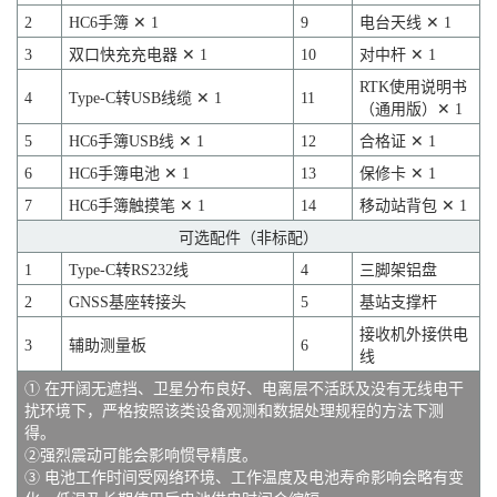
2
HC6手簿 ✕ 1
9
电台天线 ✕ 1
3
双口快充充电器 ✕ 1
10
对中杆 ✕ 1
RTK使用说明书
4
Type-C转USB线缆 ✕ 1
11
（通用版）✕ 1
5
HC6手簿USB线 ✕ 1
12
合格证 ✕ 1
6
HC6手簿电池 ✕ 1
13
保修卡 ✕ 1
7
HC6手簿触摸笔 ✕ 1
14
移动站背包 ✕ 1
可选配件（非标配）
1
Type-C转RS232线
4
三脚架铝盘
2
GNSS基座转接头
5
基站支撑杆
接收机外接供电
3
辅助测量板
6
线
① 在开阔无遮挡、卫星分布良好、电离层不活跃及没有无线电干
扰环境下，严格按照该类设备观测和数据处理规程的方法下测
得。
②强烈震动可能会影响惯导精度。
③ 电池工作时间受网络环境、工作温度及电池寿命影响会略有变