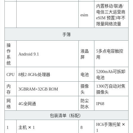
内置移动/联通/
电信三大运营商
esim
eSIM 预置3年不
限量网络流量
手簿
操
作
液晶
5多点电容触控
Android 9.1
系
屏
用
统
5200mAh可拆卸
CPU
8核2.0GHz处理器
电池
电池
内
摄像
1300万自动对焦
3GBRAM+32GB ROM
存
头
摄像头
网
防尘
4G全网通
IP68
络
防水
包装清单（标配）
HC6手簿托架 ✕
1
主机 ✕ 1
8
1