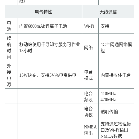
线）
电气特性
无线通信
电
内置6800mAh锂离子电池
Wi-Fi
支持
池
续
航
移动站使用千寻知寸服务可作业
4G全网通网络模
网络
时
13小时
组
间
外
接
电台
15W快充，支持5V充电宝供电
内置接收体电台
电
模式
源
电台
410MHz-
频段
470MHz
电台
透明传输
协议
支持通过物理接
NMEA
口及Wi-Fi输出
输出
NMEA数据