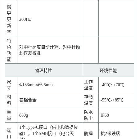
惯
导
更
200Hz
新
率
特
色
对中杆高度自动计算、对中杆倾
功
斜误差校准
能
物理特性
环境性能
尺
工作
Φ133mm×66.5mm
-40℃~+70℃
寸
温度
材
存储
镁铝合金
-55℃-+85℃
料
温度
重
防水
880g
IP68
量
防尘
1
个
Type-C
接口（供电和数据传
端
输），
1
个
SMB
接口（电台天
防摔
抗2米跌落
口