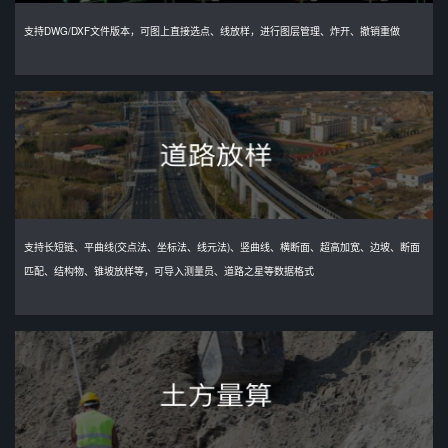
支持DWG/DXF文件版本，可图上直接选点、线放样，进行图层管理、炸开、撤销重做
支持长短链、平曲线(交点法、坐标法、线元法)、竖曲线、横断面、超高加宽、边坡、断面
匹配、结构物、锥坡放样等，可导入测量员、道路之星等数据格式