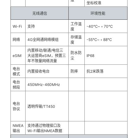
准
坐标校准
无线通信
环境性能
工作温
Wi-Fi
支持
-40℃~﹢70℃
度
存储温
网络
4G全网通网络模组
-55℃~﹢88℃
度
内置移动/联通/电信三
防水防
eSIM
大运营商eSIM，预置三
IP68
尘
年不限量网络流量
电台
内置接收电台
防摔
抗2米跌落
模式
电台
450MHz-460MHz
频段
电台
透明传输/TT450
协议
NMEA
支持通过物理接口及
输出
Wi-Fi输出NMEA数据