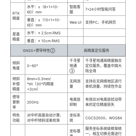
水平：±（8+1×10-
智能客
7*24小时智能问答
6D）mm
服
RTK
精度
垂直：±（15+1×10-
Web UI
支持PC、手机网页
6D）mm
水平：± 2.5cm RMS
星基
精度
垂直：± 10cm RMS
GNSS+惯导特性②
高精度定位服务
千寻星
千寻星地通高精度融合
倾斜
0~60°
地通
定位服务，覆盖中国大
角度
③
陆全境
倾斜
8mm+0.3mm/
无网测
支持在无网络地区进行
补偿
°tilt（30°内精度
量
单机测量、持续性作业
精度
<2cm）
惯导
电离层
有效应对电离层扰动带
更新
200Hz
抑制
来的定位精度损失
率
特色
对中杆高度自动计算、
坐标系
CGCS2000、WGS84
功能
对中杆倾斜误差校准
统
服务坐标系统级框架统
坐标基
一，相互切换无需进行