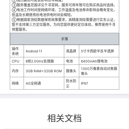
②强烈震动可能会影响惯导精度。
③
服务覆盖范围详见千寻官网，服务可用年限可在购买商品时选择。
④电池工作时间受网络环境、工作温度及电池寿命影响会略有变化，
低温及长期使用后电池供电时间会缩短。
⑤根据国家测绘数据保密政策要求，高精度测绘需要进行实名认证，
暂不支持第三方定位服务。为向您提供更好定位体验，推荐使用千寻
预置服务。
手簿
操作
Android 11
液晶屏
5寸卡西欧半反半透屏
系统
CPU
8核2.0GHz处理器
电池
6400mAh锂电池
1300万像素自动对焦摄
内存
3GB RAM+32GB ROM
摄像头
像头
防水防
网络
4G全网通
IP67
尘
相关文档