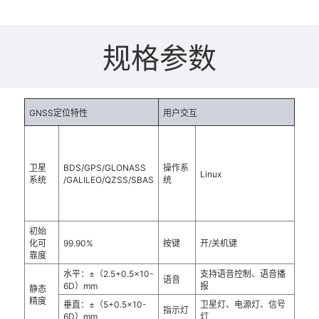
规格参数
GNSS定位特性
用户交互
卫星
BDS/GPS/GLONASS
操作系
Linux
系统
/GALILEO/QZSS/SBAS
统
初始
化可
99.90%
按键
开/关机键
靠度
水平：±（2.5+0.5×10-
支持语音控制、语音播
语音
6D）mm
报
静态
精度
垂直：±（5+0.5×10-
卫星灯、电源灯、信号
指示灯
6D）mm
灯