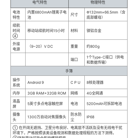
电气特性
物理特性
电池
内置6800mAh锂离子电
Φ132mm×66.5mm（含
尺寸
特性
池
底部螺母）
续航
时间
移动站续航时间15小时
材料
镁铝合金
④
外接
（9~20）V DC
重量
约800g
电源
1个Type-C接口（供电
端口
和数据传输）
手簿
操作
Android 9
C P U
8核处理器
系统
内存
3GB RAM+32GB ROM
网络
4G全网通
液晶
5英寸多点电容触控屏
电池
5200mAh可拆卸电池
屏
摄像
防水防
1300万自动对焦摄像头
IP68
头
尘
① 在开阔无遮挡、卫星分布良好、电离层不活跃及没有无线电干扰
环境下，严格按照该类设备观测和数据处理规程的方法下测得。