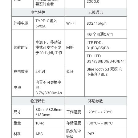
2000.0
幕实时查看
电气特性
无线通讯
TYPE-C输入
外接电源
WI-FI
802.11b/g/n
5V/2A
4G 全网通CAT1
室温下，移动站
LTE FDD:
续航时间
模式可支持不少
网络
B1/B3/B5/B8
于20个小时工作
TD-LTE:
B34/38/B39/B40/B41
BlueTooth 5.1 双模 向
充电效率
4小时
蓝牙
下兼容 / BLE
内置不可更换电
电池
池，
3.7V/3300mAh
物理特性
环境参数
30mm*32.6mm
尺寸
工作温度
-20℃~﹢70℃
*133mm
重量
104g
存储温度
-30℃~﹢80℃
防水防尘
材料
ABS
IP67
等级