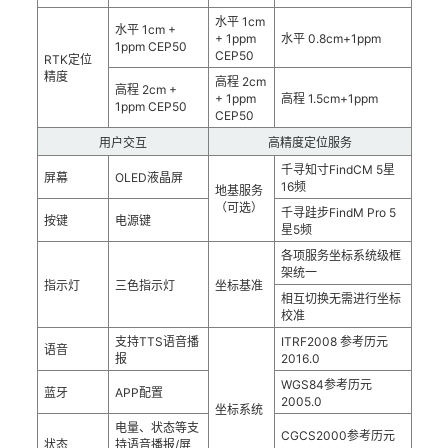
水平 1cm
水平 1cm +
+ 1ppm
水平 0.8cm+1ppm
1ppm CEP50
CEP50
RTK定位
精度
高程 2cm
高程 2cm +
+ 1ppm
高程 1.5cm+1ppm
1ppm CEP50
CEP50
用户交互
高精度定位服务
千寻知寸FindCM 5星
屏幕
OLED液晶屏
16频
地基服务
（可选）
千寻跬步FindM Pro 5
按键
电源键
星5频
各项服务坐标系统级框
架统一
指示灯
三色指示灯
坐标基准
相互切换无需进行坐标
校准
支持TTS语音播
ITRF2008 参考历元
语音
报
2016.0
WGS84参考历元
蓝牙
APP配置
2005.0
坐标系统
电量、状态等支
CGCS2000参考历元
状态
持语音播报/屏