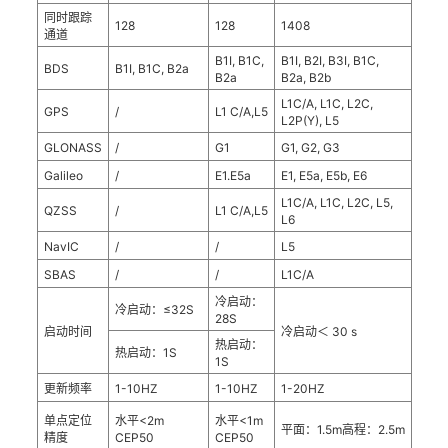
同时跟踪
128
128
1408
通道
B1I, B1C,
B1I, B2I, B3I, B1C,
BDS
B1I, B1C, B2a
B2a
B2a, B2b
L1C/A, L1C, L2C,
GPS
/
L1 C/A,L5
L2P(Y), L5
GLONASS
/
G1
G1, G2, G3
Galileo
/
E1.E5a
E1, E5a, E5b, E6
L1C/A, L1C, L2C, L5,
QZSS
/
L1 C/A,L5
L6
NavIC
/
/
L5
SBAS
/
/
L1C/A
冷启动：
冷启动：≤32S
28S
启动时间
冷启动＜ 30 s
热启动：
热启动：1S
1S
更新频率
1-10HZ
1-10HZ
1-20HZ
单点定位
水平<2m
水平<1m
平面：1.5m高程：2.5m
精度
CEP50
CEP50