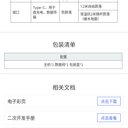
1.2米自由跌落
Type-C，用于
接口
直充电，数据传
防跌落
常温抗2米随杆跌落
输
（硬木地面）
包装清单
配置
主机*1 数据线*1 包装盒*1
相关文档
电子彩页
点击下载
二次开发手册
点击查看