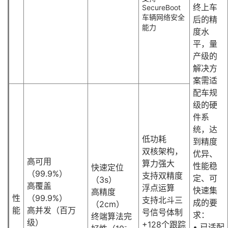
终上车
SecureBoot
车辆网络安全
后的精
能力
度水
平，量
产级的
解决方
案需适
配车规
级的硬
件系
统，达
低功耗
到精度
双核架构，
优异、
高可用
算力强大
性能稳
快速定位
（99.9%）
支持双精度
定、可
（3s）
高覆盖
浮点运算
快速集
高精度
性
（99.9%）
支持北斗三
成的要
（2cm）
能
高并发（百万
号信号体制
求：
终端算法完
级）
+128个跟踪
• 已适配
-