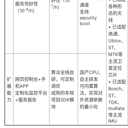
好性（10
服务完好性
通道
各种形
7
/h）
-6
（10
/h）
支持
态的天
security
线
boot
• 已适配
高通、
Ublox、
ST、
MTK等
主流卫
星定位
算法全栈自
国产CPU，
芯片
扩
网页控制台+手
研，可定制
自主研发
• 已适配
展
机APP
调优
可内置算
Bosch、
能
定制化监控平台
成熟的车规
法，实现对
ST、
力
+服务报告
项目SDK模
外资源依赖
TDK、
块
的最小化
muRata
等主流
IMU