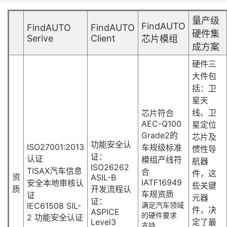
量产级
FindAUTO
FindAUTO
FindAUTO
硬件集
Serive
Client
芯片模组
成方案
硬件三
大件包
括：卫
星天
线、卫
芯片符合
AEC-Q100
星定位
Grade2的
芯片及
功能安全认
ISO27001:2013
车规级标准
惯性导
证：
认证
模组产线符
航器
ISO26262
TISAX汽车信息
合
件，这
资
ASIL-B
IATF16949
安全本地审核认
些关键
质
开发流程认
车规资质
证
元器
证：
IEC61508 SIL-
满足汽车领域
件，决
ASPICE
的硬件要求
2 功能安全认证
Level3
定了最
支持