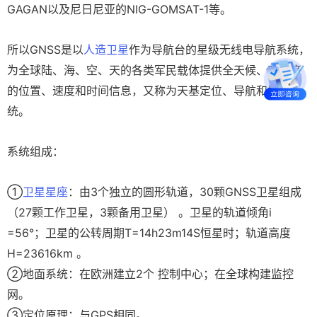
GAGAN以及尼日尼亚的NIG-GOMSAT-1等。
所以GNSS是以
人造卫星
作为导航台的星级无线电导航系统，
为全球陆、海、空、天的各类军民载体提供全天候、高精度
的位置、速度和时间信息，又称为天基定位、导航和授时系
统。
系统组成：
①
卫星星座
：由3个独立的圆形轨道，30颗GNSS卫星组成
（27颗工作卫星，3颗备用卫星） 。卫星的轨道倾角i
=56°；卫星的公转周期T=14h23m14S恒星时；轨道高度
H=23616km 。
②地面系统：在欧洲建立2个 控制中心；在全球构建监控
网。
③定位原理：与GPS相同。