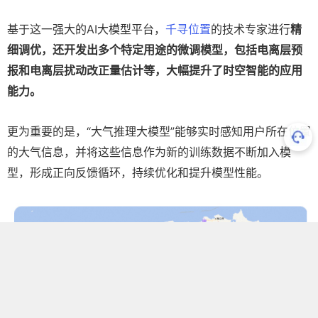
基于这一强大的AI大模型平台，
千寻位置
的技术专家进行
精
细调优，还开发出多个特定用途的微调模型，包括电离层预
报和电离层扰动改正量估计等，大幅提升了时空智能的应用
能力。
更为重要的是，“大气推理大模型”能够实时感知用户所在位置
的大气信息，并将这些信息作为新的训练数据不断加入模
型，形成正向反馈循环，持续优化和提升模型性能。