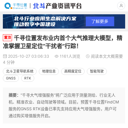
千寻位置发布业内首个大气推理大模型，精
置顶
准掌握卫星定位“干扰者”行踪！
2025-10-27 03:06:33
1161人浏览
阅读本文大概需要
4 分钟
北斗卫星导航系统
地理信息
高精度定位
智能驾驶
GNSS
RTK
摘要：
“千寻大气增强服务”将广泛应用于测量测绘、行业无人
机、精准农业、自动驾驶等领域。目前，预置千寻位置FindCM
服务的GNSS RTK设备已率先支持应用大气增强服务，用户可
通过购买增值服务开启。