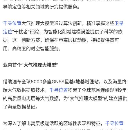
导航定位等相关领域的研究提供服务。
千寻位置
大气推理大模型通过算法创新，精准掌握这些
卫星
定位
“干扰者”行踪，为智能化削减建模误差提供了科学的依
据。这一创新方案，确保在电离层扰动期，持续提供高可
用、高精度的时空智能服务。
业内首个“大气推理大模型”
借助遍布全球5000多座GNSS星基/地基增强站，以及海量终
端大气数据提取技术，
千寻位置
积累了全球范围连续观测9年
的高质量电离层等大气数据，为“大气推理大模型”的建立提供
了海量数据基础。
为深入了解电离层极端活跃的区域性表现和特征，
千寻位置