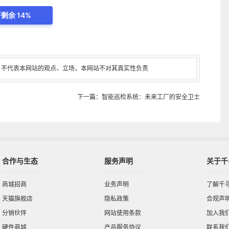
断克服现有障碍，共同推动相关标准制定和技术进步。
剩余 14%
，不代表本网站的观点、立场，本网站不对其真实性负责
下一篇：智能巡检系统：未来工厂的安全卫士
合作与生态
服务声明
关于千
商城招商
业务声明
了解千
天猫旗舰店
隐私政策
合规声
分销伙伴
网站使用条款
加入我
硬件商城
产品服务协议
联系我