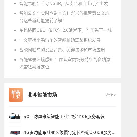
智能驾驶：千寻NSSR，从安全和自主可控出发
智能公交车实时查询查询！兴义首批智慧公交站
台这些新功能提前了解！
车路协同OBU（ETC）2.0浪潮下，谁能先下一城
一文解析小鹏汽车的智能辅助驾驶系统发展
智能网联车的发展背景、关键技术和市场应用
智能驾驶环境感知 ：顾及室内场景特征的多线激
光雷达初始定位
新品
北斗智能市场
更多 >
上架
5G三防厘米级智能工业平板N105服务套装
4G多功能车载亚米级惯导定位终端CK608服务套装