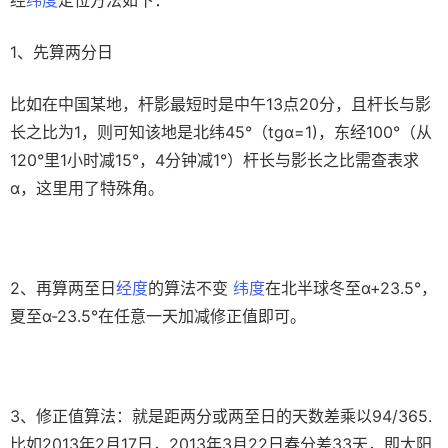
经
纬度
定位方法如下： 
1、先算两分日
比如在中国某地，杆影最短时是中午13点20分，且杆长与影
长之比为1，则可知该地是北纬45°（tgα=1)，东经100°（从
120°里1小时减15°，4分钟减1°）杆长与影长之比需查表求
α，这里用了特殊角。
2、再算两至日
经度
的算法不变 
纬度
在北半球冬至α+23.5°，
夏至α-23.5°在任意一天加减修正值即可。
3、修正值算法：就是距两分或两至日的天数差乘以94/365. 
比如2013年2月17日，2013年3月22日春分差33天，即太阳