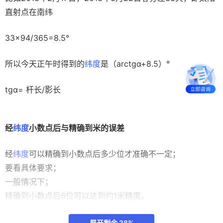
直射点在南纬
33×94/365=8.5°
所以今天正午时得到的
纬度
是（arctgα+8.5）°
tgα= 杆长/影长
经
纬度
小数点后与精确到米的误差
经
纬度
可以精确到小数点后多少位才准确不一定；
要看具体要求；
一般情况下；
精确到小数点后6位可以达到约1米精度。
展开剩余 38%