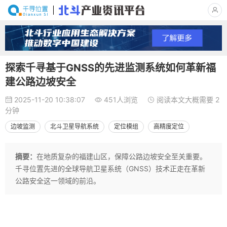
探索千寻基于GNSS的先进监测系统如何革新福
建公路边坡安全
2025-11-20 10:38:07
451人浏览
阅读本文大概需要 2
分钟
边坡监测
北斗卫星导航系统
定位模组
高精度定位
摘要：
在地质复杂的福建山区，保障公路边坡安全至关重要。
千寻位置先进的全球导航卫星系统（GNSS）技术正走在革新
公路安全这一领域的前沿。