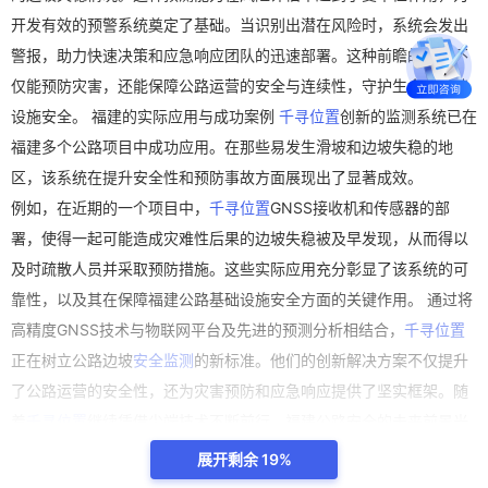
开发有效的预警系统奠定了基础。当识别出潜在风险时，系统会发出
警报，助力快速决策和应急响应团队的迅速部署。这种前瞻的方法不
仅能预防灾害，还能保障公路运营的安全与连续性，守护生命与基础
设施安全。 福建的实际应用与成功案例
千寻位置
创新的监测系统已在
福建多个公路项目中成功应用。在那些易发生滑坡和边坡失稳的地
区，该系统在提升安全性和预防事故方面展现出了显著成效。
例如，在近期的一个项目中，
千寻位置
GNSS接收机和传感器的部
署，使得一起可能造成灾难性后果的边坡失稳被及早发现，从而得以
及时疏散人员并采取预防措施。这些实际应用充分彰显了该系统的可
靠性，以及其在保障福建公路基础设施安全方面的关键作用。 通过将
高精度GNSS技术与物联网平台及先进的预测分析相结合，
千寻位置
正在树立公路边坡
安全监测
的新标准。他们的创新解决方案不仅提升
了公路运营的安全性，还为灾害预防和应急响应提供了坚实框架。随
着
千寻位置
继续凭借尖端技术不断前行，福建公路安全的未来前景光
明且有保障。
展开剩余 19%