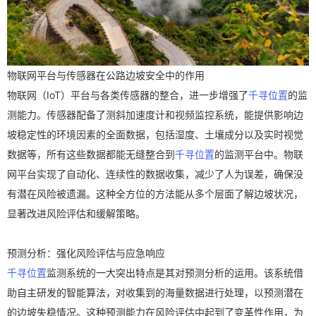
物联网平台与传感器在公路边坡安全中的作用
物联网（IoT）平台与各类传感器的整合，进一步增强了
千寻位置
的监
测能力。传感器配备了测斜加速度计和视频监控系统，能提供影响边
坡稳定性的环境因素的全面数据，包括湿度、土壤成分以及实时视觉
数据等，所有这些数据都能无缝整合到
千寻位置
的监测平台中。物联
网平台实现了自动化、连续性的数据收集，减少了人为误差，确保没
有潜在风险被遗漏。这种全方位的方法能从多个层面了解边坡状况，
显著改进风险评估和缓解策略。
预测分析：强化风险评估与应急响应
千寻位置
监测系统的一大突出特点是其对预测分析的运用。该系统借
助自主研发的智能算法，对收集到的海量数据进行处理，以预测潜在
的边坡失稳情况。这种预测能力在风险评估中起到了变革性作用，为