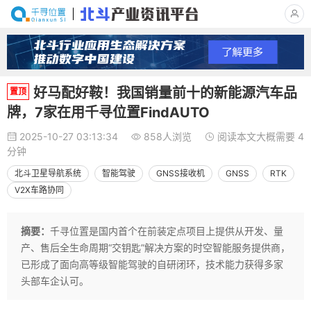
好马配好鞍！我国销量前十的新能源汽车品
置顶
牌，7家在用千寻位置FindAUTO
2025-10-27 03:13:34
858人浏览
阅读本文大概需要 4
分钟
北斗卫星导航系统
智能驾驶
GNSS接收机
GNSS
RTK
V2X车路协同
摘要：
千寻位置是国内首个在前装定点项目上提供从开发、量
产、售后全生命周期“交钥匙”解决方案的时空智能服务提供商，
已形成了面向高等级智能驾驶的自研闭环，技术能力获得多家
头部车企认可。