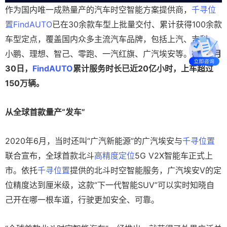
作为国内唯一成熟量产的汽车时空智能方案提供商，
千寻位
置
FindAUTO
已在30余款车型上批量交付、累计获得100余款
车型定点，覆盖国内众多主流汽车品牌，包括上汽、吉利、
小鹏、理想、智己、零跑、一汽红旗、广汽埃安等。
截至6月
30日，
FindAUTO
累计服务时长已近20亿小时，上车超过
150万辆。
从全球首款量产“发车”
2020年6月，当时还叫“广汽新能源”的广汽埃安与
千寻位置
联合宣布，全球首款北斗
高精度定位
5G V2X智能车正式上
市。依托
千寻位置
提供的北斗时空智能服务，广汽埃安V的定
位精度达到厘米级，这款“下一代智能SUV”可以实时知晓自
己开在哪一根车道，行驶更加安全、可靠。