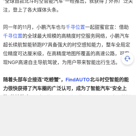
“全球首款北斗时空智能汽车”一经推出，就获得了外界广泛关
注，登上了各大媒体头条。
同一年的11月，小鹏汽车也与
千寻位置
一起甜蜜官宣：借助
千寻位置
的全球最大规模的高精度时空服务网络，小鹏汽车
超长续航智能轿跑P7具备强大的时空感知能力，整车全局定
位精度可达厘米级，在高精度地图所覆盖的高速公路，可实
现NGP高速自主导航驾驶，为用户带来智能出行生活。
随着头部车企接连“吃螃蟹”，
FindAUTO
北斗时空智能的能
力很快获得了汽车圈的广泛认可，成为了智能汽车“安全上
路”的神助攻。
四年时间不到，
千寻位置
FindAUTO
也跟着新
能源汽车产业一路发展，从全球第1辆发展到了150万辆，搭
载数量还在迅速攀升。
据国家发改委统计，2023年我国新能源汽车产销均超900万