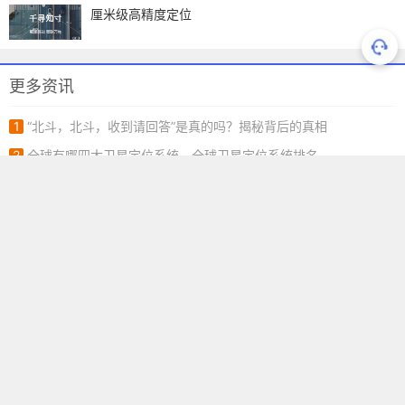
厘米级高精度定位
更多资讯
1
“北斗，北斗，收到请回答”是真的吗？揭秘背后的真相
2
全球有哪四大卫星定位系统，全球卫星定位系统排名
3
GNSS导航用的 L1、L2 和 L5 频段选项
中国北斗卫星导航发展史
北斗网络RTK技术原理和系统构成
卫星导航的三维定位为什么至少需要4颗卫星
惯性导航原理，惯性导航系统组成
基线解算原理和基线解算的作用
gnss和gps的区别和联系
千寻位置提供多种接入方式 专注高精度软硬件服务