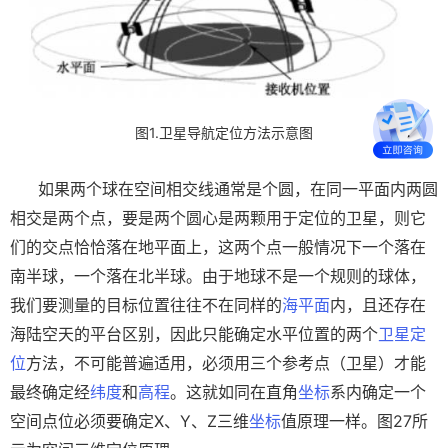
图1.卫星导航定位方法示意图
如果两个球在空间相交线通常是个圆，在同一平面内两圆
相交是两个点，要是两个圆心是两颗用于定位的卫星，则它
们的交点恰恰落在地平面上，这两个点一般情况下一个落在
南半球，一个落在北半球。由于地球不是一个规则的球体，
我们要测量的目标位置往往不在同样的
海平面
内，且还存在
海陆空天的平台区别，因此只能确定水平位置的两个
卫星定
位
方法，不可能普遍适用，必须用三个参考点（卫星）才能
最终确定经
纬度
和
高程
。这就如同在直角
坐标
系内确定一个
空间点位必须要确定X、Y、Z三维
坐标
值原理一样。图27所