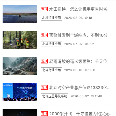
水田插秧，怎么让机手更省时省心？千耘QYX农机自动驾驶做到了
置顶
北斗行业应用
2026-08-06
18
预警触发到全域响应，不到10分钟 | 龙岩这处通车20年的高危边坡，装上了"北斗神经系统"
置顶
北斗行业应用
2026-07-02
892
暴雨滑坡的毫米级预警：千寻位置如何守护地灾安全防线
置顶
北斗行业应用
2026-06-10
1150
北斗时空产业总产值达13323亿元，千寻位置月调用次数突破1.2万亿次
置顶
北斗卫星导航系统
2026-06-02
1548
2000架齐飞！千寻位置为绍兴无人机表演保驾护航
置顶