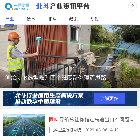
产业
技术
北斗
政策
创投
测绘RTK选型难？四个维度帮你理清思路
导航总让你错过高速出口？问题可能出在定位精度上
置顶
北斗卫星导航系统
2026-08-06
19