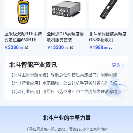
厘米级双频RTK手持
全网通C18高精度接
北斗星探便携高精度
式定位器660RTK服
收机服务套装
GNSS接收机
务套装
3380
13200
1999
￥
起
￥
起
￥
起
.
00
.
00
.
00
北斗智能产业资讯
更多 >
【北斗卫星导航系统】
导航总让你错过高速出口？问题可能出在定位精度上
【北斗行业应用】
水田插秧，怎么让机手更省时省心？千耘QYX农机自动驾驶做到了
【北斗行业应用】
测绘RTK选型难？四个维度帮你理清思路
北斗产业的中坚力量
千寻位置总用户超过25亿，覆盖230多个国家和地区