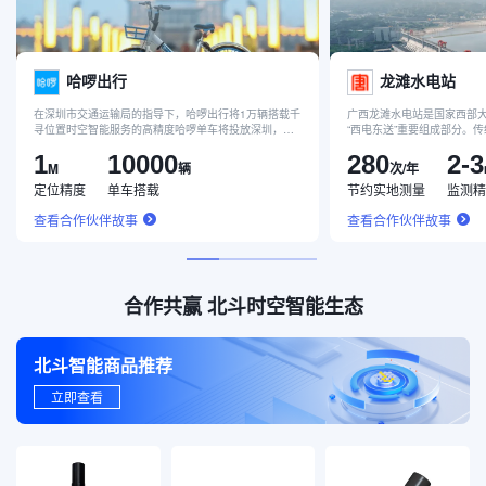
哈啰出行
龙滩水电站
在深圳市交通运输局的指导下，哈啰出行将1万辆搭载千
广西龙滩水电站是国家西部
寻位置时空智能服务的高精度哈啰单车将投放深圳，共
“西电东送”重要组成部分。
享单车定位精度提升至1米，通过“北斗高精度定位及电
测量，一旦出现雨雾天气，
1
10000
280
2-3
子围栏停车技术”有效解决车辆的停放问题。
法完成。同时，每个月工作
M
辆
次/年
坝爬坡60公里，完成24次
定位精度
单车搭载
节约实地测量
监测精
自动化监测设备后，工作人
现观测到龙滩水电站大坝边
查看合作伙伴故事
查看合作伙伴故事
达到毫米级。
合作共赢 北斗时空智能生态
北斗智能商品推荐
立即查看