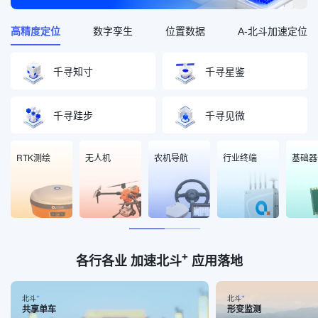
高精度定位
数字孪生
位置数据
A-北斗加速定位
千寻知寸
千寻星鉴
千寻跬步
千寻见微
RTK测绘
无人机
农机导航
行业终端
基础器
+
各行各业 加速北斗
应用落地
+
+
北斗
北斗
共享单车
形变监测