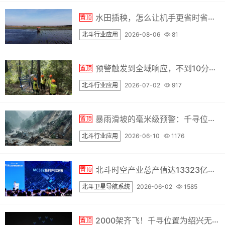
水田插秧，怎么让机手更省时省心？千耘QYX农机自动驾驶做到了
置顶
北斗行业应用
2026-08-06
81
预警触发到全域响应，不到10分钟 | 龙岩这处通车20年的高危边坡，装上了"北斗神经系统"
置顶
北斗行业应用
2026-07-02
917
暴雨滑坡的毫米级预警：千寻位置如何守护地灾安全防线
置顶
北斗行业应用
2026-06-10
1176
北斗时空产业总产值达13323亿元，千寻位置月调用次数突破1.2万亿次
置顶
北斗卫星导航系统
2026-06-02
1585
2000架齐飞！千寻位置为绍兴无人机表演保驾护航
置顶